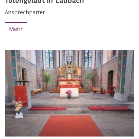
Totengeläut in Laubach
Ansprechparter
Mehr