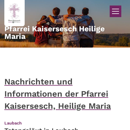
Zum Inhalt springen
Pfarrei Kaisersesch Heilige
Maria
Nachrichten und
Informationen der Pfarrei
Kaisersesch, Heilige Maria
:
Laubach