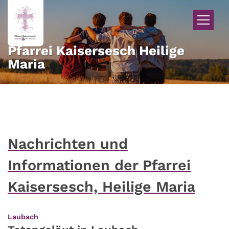
Zum Inhalt springen
Pfarrei Kaisersesch Heilige
Maria
Nachrichten und
Informationen der Pfarrei
Kaisersesch, Heilige Maria
:
Laubach