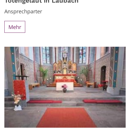
Totengeläut in Laubach
Ansprechparter
Mehr