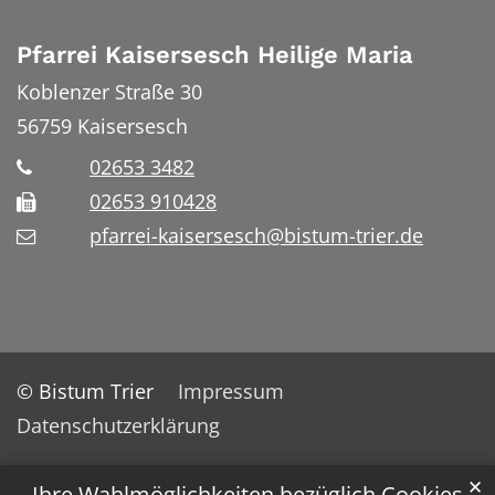
Pfarrei Kaisersesch Heilige Maria
Koblenzer Straße 30
56759
Kaisersesch
02653 3482
02653 910428
pfarrei-kaisersesch@bistum-trier.de
© Bistum Trier
Impressum
Datenschutzerklärung
✕
Ihre Wahlmöglichkeiten bezüglich Cookies