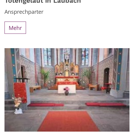
Totengeläut in Laubach
Ansprechparter
Mehr