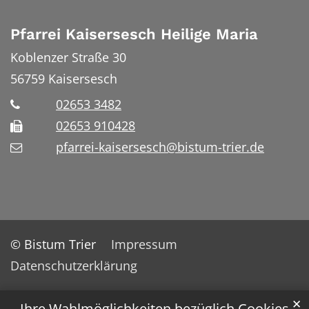
Pfarrei Kaisersesch Heilige Maria
Koblenzer Straße 30
56759
Kaisersesch
02653 3482
02653 910428
pfarrei-kaisersesch@bistum-trier.de
© Bistum Trier
Impressum
Datenschutzerklärung
✕
Ihre Wahlmöglichkeiten bezüglich Cookies