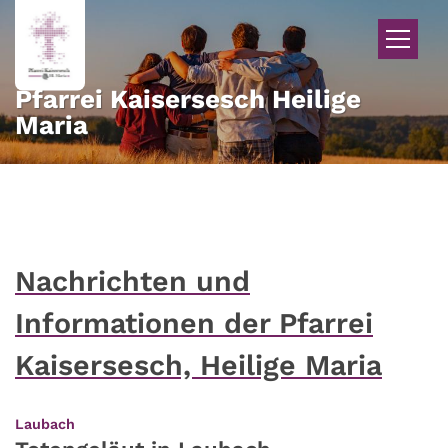
Zum Inhalt springen
Pfarrei Kaisersesch Heilige
Maria
Nachrichten und
Informationen der Pfarrei
Kaisersesch, Heilige Maria
:
Laubach