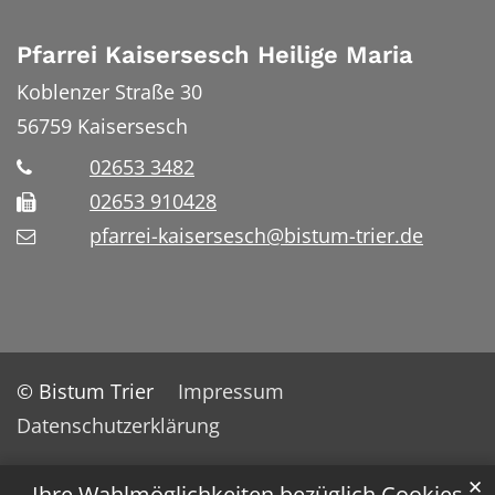
Pfarrei Kaisersesch Heilige Maria
Koblenzer Straße 30
56759
Kaisersesch
02653 3482
02653 910428
pfarrei-kaisersesch@bistum-trier.de
© Bistum Trier
Impressum
Datenschutzerklärung
✕
Ihre Wahlmöglichkeiten bezüglich Cookies