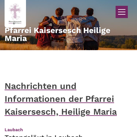
Zum Inhalt springen
Pfarrei Kaisersesch Heilige
Maria
Nachrichten und
Informationen der Pfarrei
Kaisersesch, Heilige Maria
:
Laubach