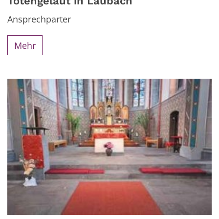
Totengeläut in Laubach
Ansprechparter
Mehr