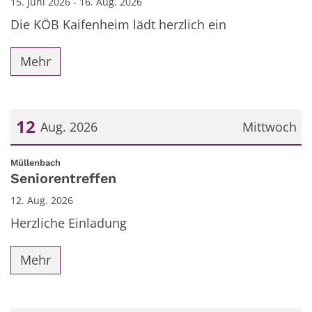
15. Juni 2026 - 16. Aug. 2026
Die KÖB Kaifenheim lädt herzlich ein
Mehr
12
Aug. 2026
Mittwoch
Datum: 12. August 2026
:
Müllenbach
Seniorentreffen
12. Aug. 2026
Herzliche Einladung
Mehr