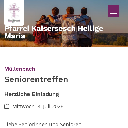
Zum Inhalt springen
Pfarrei Kaisersesch Heilige
Maria
:
Müllenbach
Seniorentreffen
Herzliche Einladung
Datum:
Mittwoch, 8. Juli 2026
Liebe Seniorinnen und Senioren,