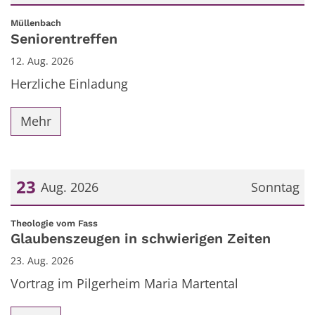
Datum: 12. August 2026
:
Müllenbach
Seniorentreffen
12. Aug. 2026
Herzliche Einladung
Mehr
23
Aug. 2026
Sonntag
Datum: 23. August 2026
:
Theologie vom Fass
Glaubenszeugen in schwierigen Zeiten
23. Aug. 2026
Vortrag im Pilgerheim Maria Martental