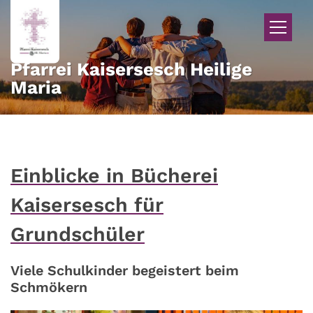
Zum Inhalt springen
Pfarrei Kaisersesch Heilige
Maria
Einblicke in Bücherei
Kaisersesch für
Grundschüler
Viele Schulkinder begeistert beim
Schmökern