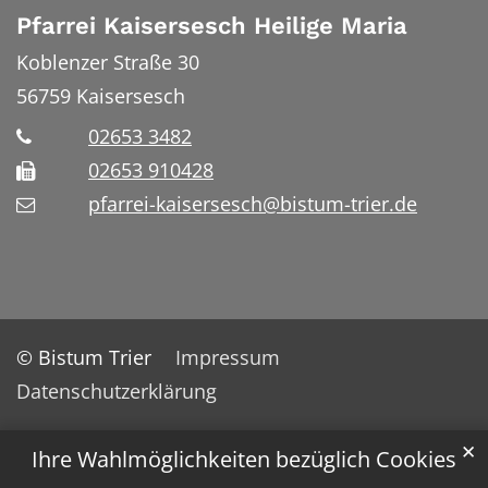
Pfarrei Kaisersesch Heilige Maria
Koblenzer Straße 30
56759
Kaisersesch
02653 3482
02653 910428
pfarrei-kaisersesch@bistum-trier.de
© Bistum Trier
Impressum
Datenschutzerklärung
✕
Ihre Wahlmöglichkeiten bezüglich Cookies