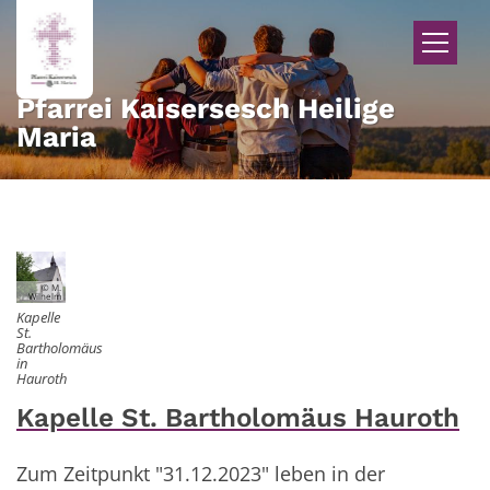
Zum Inhalt springen
Pfarrei Kaisersesch Heilige
Maria
© M.
Wilhelm
Kapelle
St.
Bartholomäus
in
Hauroth
Kapelle St. Bartholomäus Hauroth
Zum Zeitpunkt "31.12.2023" leben in der