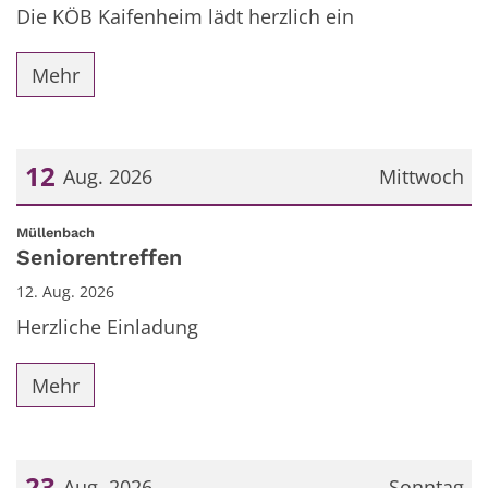
Die KÖB Kaifenheim lädt herzlich ein
Mehr
12
Aug. 2026
Mittwoch
Datum: 12. August 2026
:
Müllenbach
Seniorentreffen
12. Aug. 2026
Herzliche Einladung
Mehr
23
Aug. 2026
Sonntag