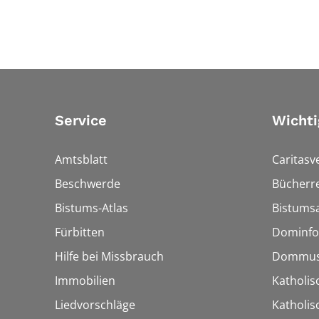
Service
Wichti
Amtsblatt
Caritasv
Beschwerde
Bücherre
Bistums-Atlas
Bistumsa
Fürbitten
Dominfo
Hilfe bei Missbrauch
Dommus
Immobilien
Katholis
Liedvorschläge
Katholi