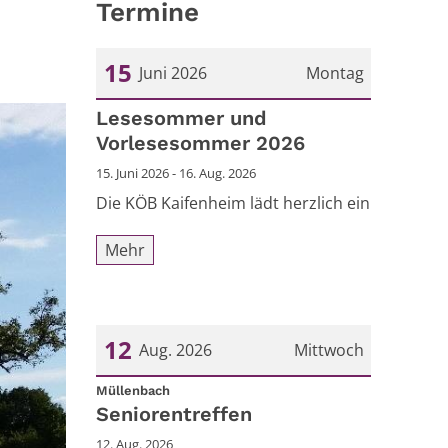
Termine
15
Juni 2026
Montag
Datum: 15. Juni 2026
Lesesommer und
Vorlesesommer 2026
15. Juni 2026 - 16. Aug. 2026
Die KÖB Kaifenheim lädt herzlich ein
Mehr
12
Aug. 2026
Mittwoch
:
Datum: 12. August 2026
Müllenbach
Seniorentreffen
12. Aug. 2026