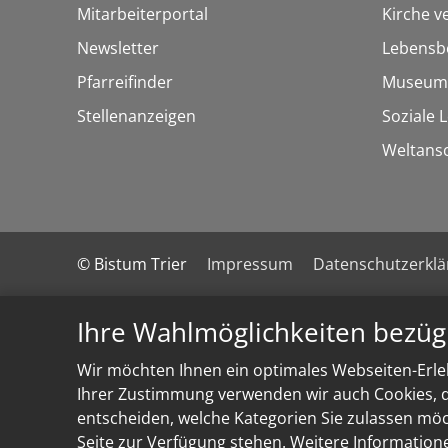
Mitarbeiterportal
Kirche v
Newsletter
Lebensb
Pfarreifinder
Museum
Stellenanzeigen
Soziale 
Weltans
© Bistum Trier
Impressum
Datenschutzerkl
Ihre Wahlmöglichkeiten bezüg
Wir möchten Ihnen ein optimales Webseiten-Erleb
Ihrer Zustimmung verwenden wir auch Cookies, di
entscheiden, welche Kategorien Sie zulassen möch
Seite zur Verfügung stehen. Weitere Information