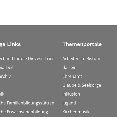
ge Links
Themenportale
erband für die Diözese Trier
Arbeiten im Bistum
iarbeit
da sein
rchiv
Ehrenamt
Glaube & Seelsorge
ik
Inklusion
che Familienbildungsstätten
Jugend
sche Erwachsenenbildung
Kirchenmusik