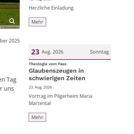
Herzliche Einladung
Mehr
© Bettina Bretz
mber 2025
23
Aug. 2026
Sonntag
:
Datum: 23. August 2026
Theologie vom Fass
Glaubenszeugen in
schwierigen Zeiten
en Tag
r uns
23. Aug. 2026
Vortrag im Pilgerheim Maria
Martental
Mehr