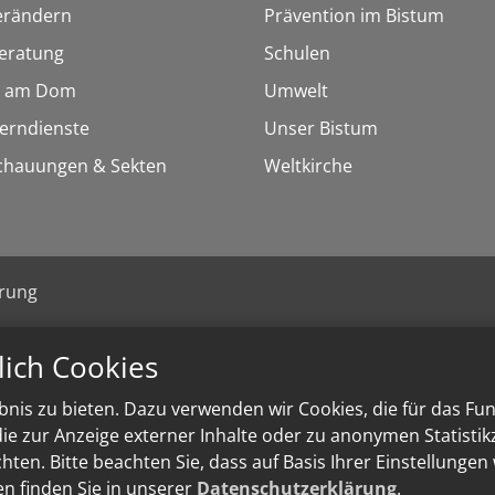
erändern
Prävention im Bistum
eratung
Schulen
 am Dom
Umwelt
Lerndienste
Unser Bistum
chauungen & Sekten
Weltkirche
ärung
lich Cookies
nis zu bieten. Dazu verwenden wir Cookies, die für das Fu
e zur Anzeige externer Inhalte oder zu anonymen Statisti
ten. Bitte beachten Sie, dass auf Basis Ihrer Einstellungen
en finden Sie in unserer
Datenschutzerklärung
.