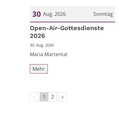
30
Aug. 2026
Sonntag
Datum: 30. August 2026
Open-Air-Gottesdienste
2026
30. Aug. 2026
Maria Martental
Mehr
Vorherige Seite
Nächste Seite
1
2