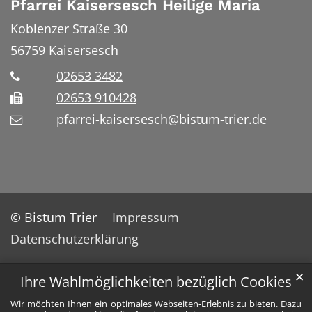
Pfarrei Kaisersesch Heilige Maria
Koblenzer Straße 30
56759
Kaisersesch
02653 3482
02653 910428
pfarrei-kaisersesch@bistum-trier.de
© Bistum Trier
Impressum
Datenschutzerklärung
✕
Ihre Wahlmöglichkeiten bezüglich Cookies
Wir möchten Ihnen ein optimales Webseiten-Erlebnis zu bieten. Dazu