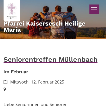
Zum Inhalt springen
Pfarrei Kaisersesch Heilige
Maria
Seniorentreffen Müllenbach
im Februar
Datum:
Mittwoch, 12. Februar 2025
Ort:
Liebe Seniorinnen und Senioren,