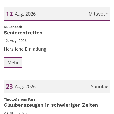
12
Aug. 2026
Mittwoch
Datum: 12. August 2026
:
Müllenbach
Seniorentreffen
12. Aug. 2026
Herzliche Einladung
Mehr
23
Aug. 2026
Sonntag
Datum: 23. August 2026
:
Theologie vom Fass
Glaubenszeugen in schwierigen Zeiten
23. Aug. 2026