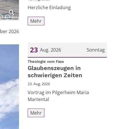
Herzliche Einladung
 Maria Martental
Mehr
mber 2026
23
Aug. 2026
Sonntag
:
Datum: 23. August 2026
Theologie vom Fass
Glaubenszeugen in
schwierigen Zeiten
23. Aug. 2026
Vortrag im Pilgerheim Maria
Martental
Mehr