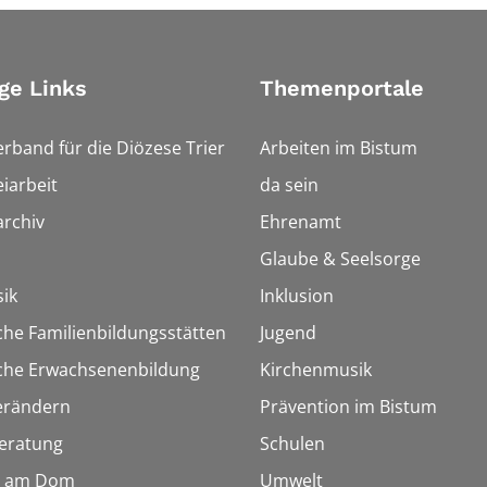
ge Links
Themenportale
erband für die Diözese Trier
Arbeiten im Bistum
iarbeit
da sein
rchiv
Ehrenamt
Glaube & Seelsorge
ik
Inklusion
che Familienbildungsstätten
Jugend
sche Erwachsenenbildung
Kirchenmusik
erändern
Prävention im Bistum
eratung
Schulen
 am Dom
Umwelt