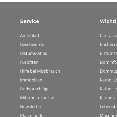
Service
Wichti
Amtsblatt
Caritasv
Beschwerde
Bücherre
Bistums-Atlas
Bistumsa
Fürbitten
Dominfo
Hilfe bei Missbrauch
Dommus
Immobilien
Katholis
Liedvorschläge
Katholi
Mitarbeiterportal
Kirche v
Newsletter
Lebensb
Pfarreifinder
Museum