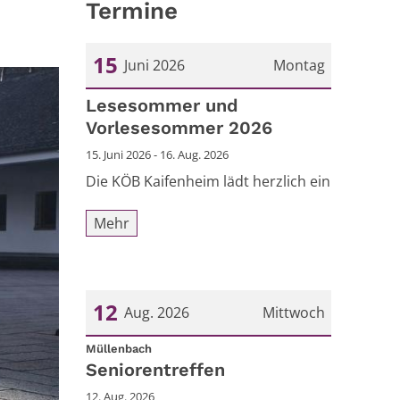
Termine
15
Juni 2026
Montag
Datum: 15. Juni 2026
Lesesommer und
Vorlesesommer 2026
15. Juni 2026 - 16. Aug. 2026
Die KÖB Kaifenheim lädt herzlich ein
Mehr
12
Aug. 2026
Mittwoch
:
Datum: 12. August 2026
Müllenbach
Seniorentreffen
12. Aug. 2026