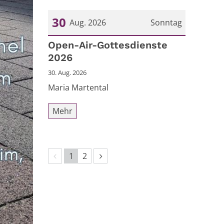
30
Aug. 2026
Sonntag
Datum: 30. August 2026
Open-Air-Gottesdienste
2026
30. Aug. 2026
Maria Martental
Mehr
Vorherige Seite
Nächste Seite
1
2