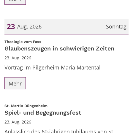
23
Aug. 2026
Sonntag
Datum: 23. August 2026
:
Theologie vom Fass
Glaubenszeugen in schwierigen Zeiten
23. Aug. 2026
Vortrag im Pilgerheim Maria Martental
Mehr
:
St. Martin Düngenheim
Spiel- und Begegnungsfest
23. Aug. 2026
Anlässlich des 60-jährigen Jubiläums von St.