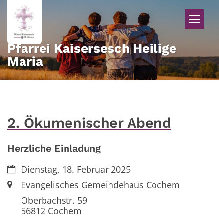
Zum Inhalt springen
Pfarrei Kaisersesch Heilige
Maria
2. Ökumenischer Abend
Herzliche Einladung
Datum:
Dienstag, 18. Februar 2025
Ort:
Evangelisches Gemeindehaus Cochem
Oberbachstr. 59
56812
Cochem