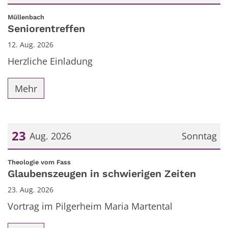
Datum: 12. August 2026
:
Müllenbach
Seniorentreffen
12. Aug. 2026
Herzliche Einladung
Mehr
23
Aug. 2026
Sonntag
Datum: 23. August 2026
:
Theologie vom Fass
Glaubenszeugen in schwierigen Zeiten
23. Aug. 2026
Vortrag im Pilgerheim Maria Martental