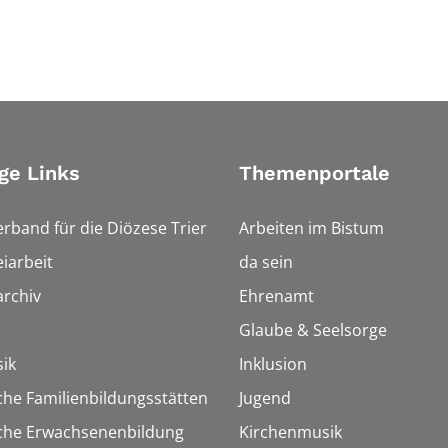
ge Links
Themenportale
erband für die Diözese Trier
Arbeiten im Bistum
iarbeit
da sein
rchiv
Ehrenamt
Glaube & Seelsorge
ik
Inklusion
che Familienbildungsstätten
Jugend
sche Erwachsenenbildung
Kirchenmusik