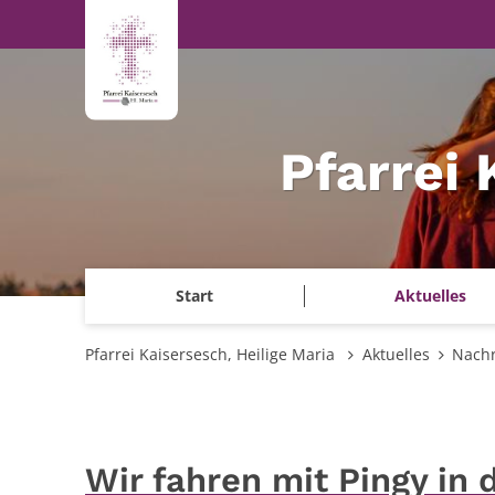
Zum Inhalt springen
Pfarrei 
Start
Aktuelles
Pfarrei Kaisersesch, Heilige Maria
Aktuelles
Nachr
Wir fahren mit Pingy in 