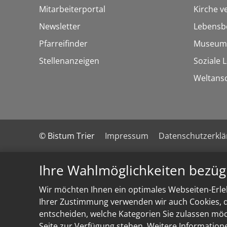
Mitarbeiterportal
Kirche v
Newsletter
Lebensb
Pfarreifinder
Museum
Stellenanzeigen
Soziale 
Weltans
© Bistum Trier
Impressum
Datenschutzerkl
Ihre Wahlmöglichkeiten bezüg
Wir möchten Ihnen ein optimales Webseiten-Erleb
Ihrer Zustimmung verwenden wir auch Cookies, di
entscheiden, welche Kategorien Sie zulassen möch
Seite zur Verfügung stehen. Weitere Information