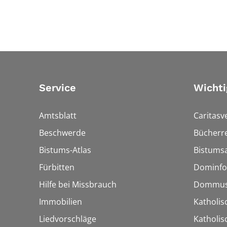
Service
Wichti
Amtsblatt
Caritasv
Beschwerde
Bücherre
Bistums-Atlas
Bistumsa
Fürbitten
Dominfo
Hilfe bei Missbrauch
Dommus
Immobilien
Katholis
Liedvorschläge
Katholi