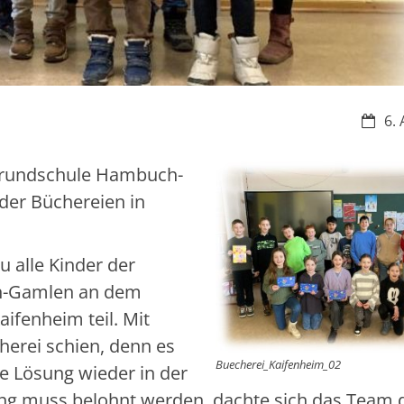
Datum
6. 
e Grundschule Hambuch-
der Büchereien in
 alle Kinder der
ch-Gamlen an dem
ifenheim teil. Mit
erei schien, denn es
Buecherei_Kaifenheim_02
ge Lösung wieder in der
ung muss belohnt werden, dachte sich das Team 