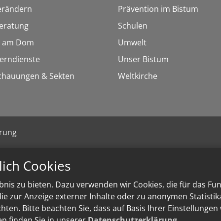
erändern
Prävention im Bistum
eratung
Schulen
 am Dom
Umwelt
Lerndienste
Unser Bistum
chauungen & Sekten
Weltkirche
ärung
lich Cookies
nis zu bieten. Dazu verwenden wir Cookies, die für das Fu
e zur Anzeige externer Inhalte oder zu anonymen Statisti
ten. Bitte beachten Sie, dass auf Basis Ihrer Einstellungen
en finden Sie in unserer
Datenschutzerklärung
.