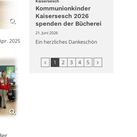
:
Kaisersesch
Kommunionkinder
Kaisersesch 2026
spenden der Bücherei
21. Juni 2026
:
Apr. 2025
Ein herzliches Dankeschön
Vorherige Seite
Nächste Seite
1
2
3
4
5
der