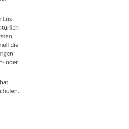
n Los
türlich
rsten
ell die
ungen
h- oder
 hat
chulen.