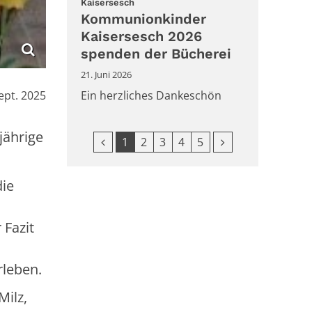
:
Kaisersesch
Kommunionkinder
Kaisersesch 2026
spenden der Bücherei
21. Juni 2026
Ein herzliches Dankeschön
ept. 2025
jährige
Vorherige Seite
Nächste Seite
1
2
3
4
5
die
 Fazit
rleben.
ilz,