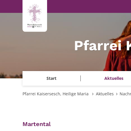
Zum Inhalt springen
Pfarrei 
Start
Aktuelles
Pfarrei Kaisersesch, Heilige Maria
Aktuelles
Nachr
:
Martental