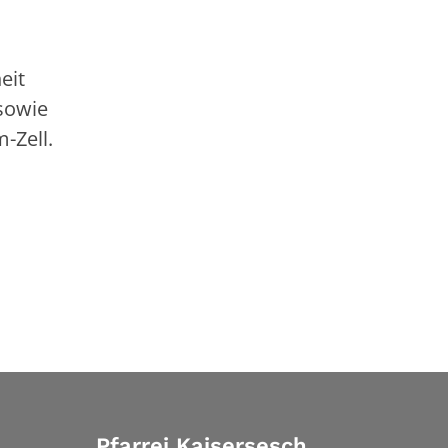
eit
sowie
-Zell.
Pfarrei Kaisersesch