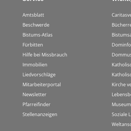
Amtsblatt
Caritasv
Beschwerde
Bücherre
Bistums-Atlas
Bistumsa
Fürbitten
Dominfo
Hilfe bei Missbrauch
Dommus
Immobilien
Katholis
Liedvorschläge
Katholi
Mitarbeiterportal
Kirche v
Newsletter
Lebensb
Pfarreifinder
Museum
Stellenanzeigen
Soziale 
Weltans