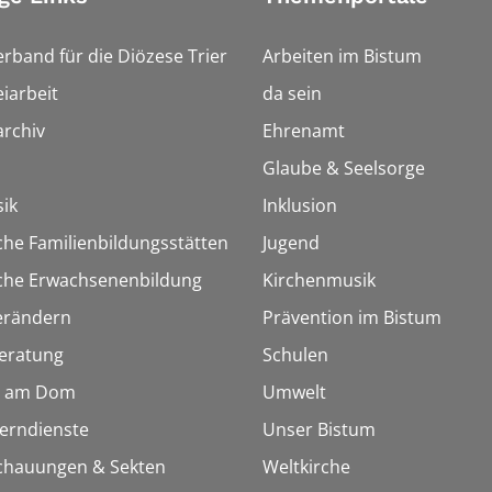
erband für die Diözese Trier
Arbeiten im Bistum
iarbeit
da sein
rchiv
Ehrenamt
Glaube & Seelsorge
ik
Inklusion
che Familienbildungsstätten
Jugend
sche Erwachsenenbildung
Kirchenmusik
erändern
Prävention im Bistum
eratung
Schulen
 am Dom
Umwelt
Lerndienste
Unser Bistum
chauungen & Sekten
Weltkirche