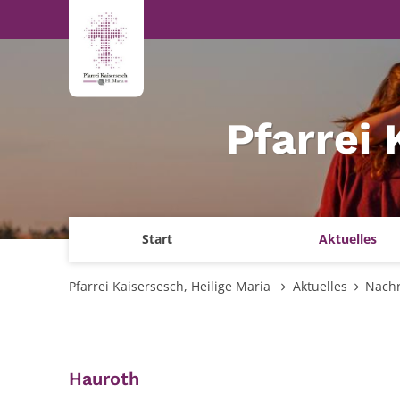
Zum Inhalt springen
Pfarrei 
Start
Aktuelles
Pfarrei Kaisersesch, Heilige Maria
Aktuelles
Nachr
:
Hauroth