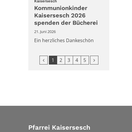
:
Kaisersesch
Kommunionkinder
Kaisersesch 2026
spenden der Bücherei
21. Juni 2026
Ein herzliches Dankeschön
Vorherige Seite
Nächste Seite
1
2
3
4
5
Pfarrei Kaisersesch