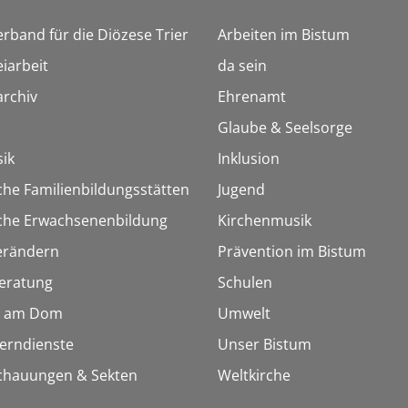
erband für die Diözese Trier
Arbeiten im Bistum
iarbeit
da sein
rchiv
Ehrenamt
Glaube & Seelsorge
ik
Inklusion
che Familienbildungsstätten
Jugend
sche Erwachsenenbildung
Kirchenmusik
erändern
Prävention im Bistum
eratung
Schulen
 am Dom
Umwelt
Lerndienste
Unser Bistum
chauungen & Sekten
Weltkirche