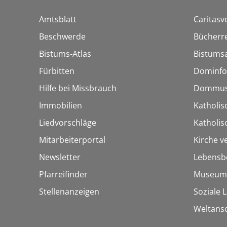
Amtsblatt
Caritasv
Beschwerde
Bücherre
Bistums-Atlas
Bistumsa
Fürbitten
Dominfo
Hilfe bei Missbrauch
Dommus
Immobilien
Katholis
Liedvorschläge
Katholi
Mitarbeiterportal
Kirche v
Newsletter
Lebensb
Pfarreifinder
Museum
Stellenanzeigen
Soziale 
Weltans