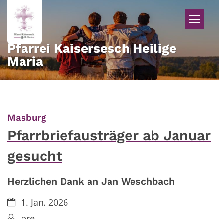
Zum Inhalt springen
Pfarrei Kaisersesch Heilige
Maria
:
Masburg
Pfarrbriefausträger ab Januar
gesucht
Herzlichen Dank an Jan Weschbach
Datum:
1. Jan. 2026
Von:
bre