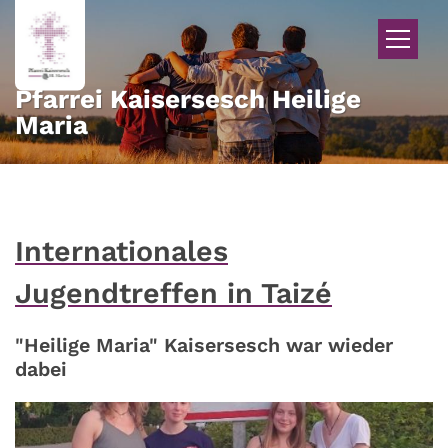
Zum Inhalt springen
Pfarrei Kaisersesch Heilige
Maria
Internationales
Jugendtreffen in Taizé
"Heilige Maria" Kaisersesch war wieder
dabei