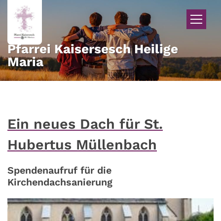
Zum Inhalt springen
Pfarrei Kaisersesch Heilige
Maria
Ein neues Dach für St.
Hubertus Müllenbach
Spendenaufruf für die
Kirchendachsanierung