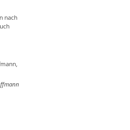
nn nach
auch
ffmann,
offmann