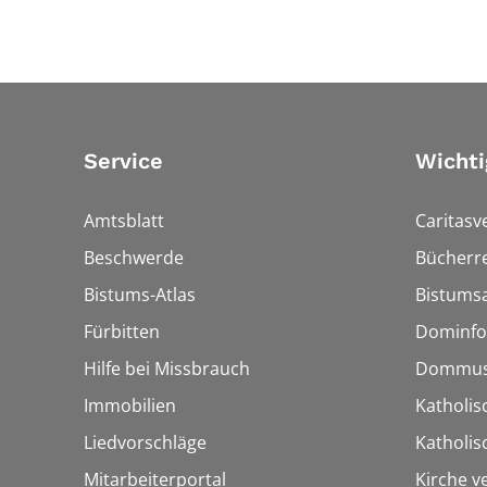
Service
Wichti
Amtsblatt
Caritasv
Beschwerde
Bücherre
Bistums-Atlas
Bistumsa
Fürbitten
Dominfo
Hilfe bei Missbrauch
Dommus
Immobilien
Katholis
Liedvorschläge
Katholi
Mitarbeiterportal
Kirche v