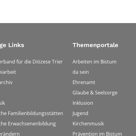
ge Links
Themenportale
erband für die Diözese Trier
Arbeiten im Bistum
iarbeit
da sein
rchiv
Ehrenamt
Glaube & Seelsorge
ik
Inklusion
che Familienbildungsstätten
Jugend
sche Erwachsenenbildung
Kirchenmusik
erändern
Prävention im Bistum