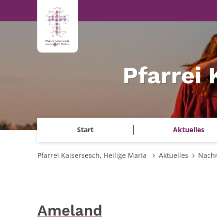
Zum Inhalt springen
Pfarrei 
Start
Aktuelles
Pfarrei Kaisersesch, Heilige Maria
Aktuelles
Nachr
Ameland