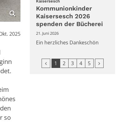
:
Kaisersesch
Kommunionkinder
Kaisersesch 2026
spenden der Bücherei
:
21. Juni 2026
 Okt. 2025
Ein herzliches Dankeschön
d
ginn
Vorherige Seite
Nächste Seite
1
2
3
4
5
det.
beim
chönes
äden
r so