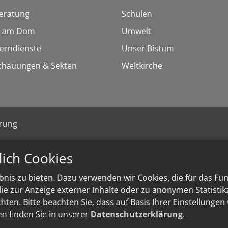
eratung
Schulen
 am Dom
Umwelt
Lerndienste
Unser Bistum
chauungen & Sekten
Weltkirche
ärung
lich Cookies
nis zu bieten. Dazu verwenden wir Cookies, die für das Fu
e zur Anzeige externer Inhalte oder zu anonymen Statisti
ten. Bitte beachten Sie, dass auf Basis Ihrer Einstellungen
en finden Sie in unserer
Datenschutzerklärung
.