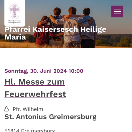
Zum Inhalt springen
Pfarrei Kaisersesch Heilige
Maria
:
Sonntag, 30. Juni 2024 10:00
Hl. Messe zum
Feuerwehrfest
Pfr. Wilhelm
St. Antonius Greimersburg
56814
Greimersburg