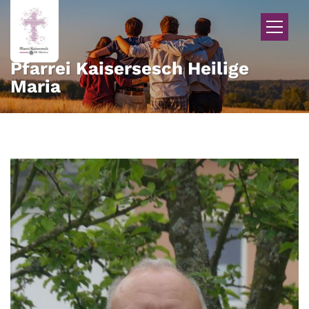
Zum Inhalt springen
Pfarrei Kaisersesch Heilige
Maria