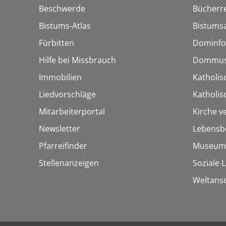
Beschwerde
Bücherre
Bistums-Atlas
Bistumsa
Fürbitten
Dominfo
Hilfe bei Missbrauch
Dommus
Immobilien
Katholis
Liedvorschläge
Katholi
Mitarbeiterportal
Kirche v
Newsletter
Lebensb
Pfarreifinder
Museum
Stellenanzeigen
Soziale 
Weltans