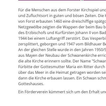
Für die Menschen aus dem Forster Kirchspiel und
und Zufluchtsort in guten und bösen Zeiten. Die
von Forst erbauten 1460 eine dreischiffige spätgo
Netzgewölbe zeigten die Wappen der beim Bau be
des Erzbischofs und Kurfürsten Johann II von Ba
1944 bei einem Luftangriff zerstört. Das Vesper
zersplittert, geborgen und 1947 vom Bildhauer 
An der gleichen Stelle wurde in den Jahren 1950/
aus Mayen der Neubau der Schwanenkirche errich
die alte Kirche erinnern sollte. Der Name "Schw
Fürbitte der Gottesmutter Maria ein Ritter durc
über das Meer in die Heimat getragen worden sei.
dann die Kirche erbauen lassen. Ein Schwan schm
Gotteshauses.
Ein Förderverein kümmert sich um den Erhalt un