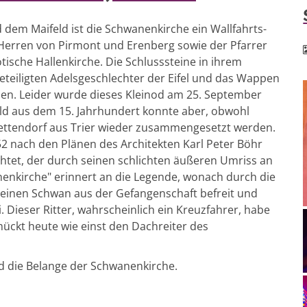
 dem Maifeld ist die Schwanenkirche ein Wallfahrts-
 Herren von Pirmont und Erenberg sowie der Pfarrer
tische Hallenkirche. Die Schlusssteine in ihrem
teiligten Adelsgeschlechter der Eifel und das Wappen
den. Leider wurde dieses Kleinod am 25. September
bild aus dem 15. Jahrhundert konnte aber, obwohl
Bettendorf aus Trier wieder zusammengesetzt werden.
52 nach den Plänen des Architekten Karl Peter Böhr
tet, der durch seinen schlichten äußeren Umriss an
anenkirche" erinnert an die Legende, wonach durch die
h einen Schwan aus der Gefangenschaft befreit und
 Dieser Ritter, wahrscheinlich ein Kreuzfahrer, habe
ückt heute wie einst den Dachreiter des
d die Belange der Schwanenkirche.