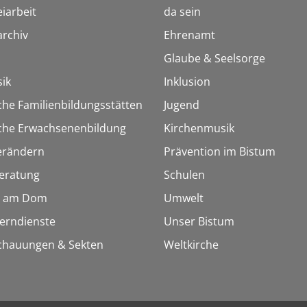
iarbeit
da sein
rchiv
Ehrenamt
Glaube & Seelsorge
ik
Inklusion
che Familienbildungsstätten
Jugend
sche Erwachsenenbildung
Kirchenmusik
erändern
Prävention im Bistum
eratung
Schulen
 am Dom
Umwelt
Lerndienste
Unser Bistum
chauungen & Sekten
Weltkirche