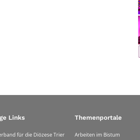
ge Links
Themenportale
erband für die Diözese Trier
Arbeiten im Bistum