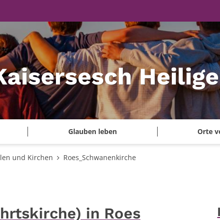
Kaisersesch Heilig
Glauben leben
Orte v
len und Kirchen
Roes_Schwanenkirche
rtskirche) in Roes