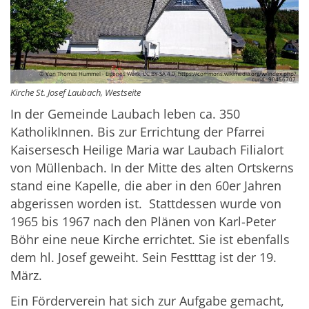
© Von Thomas Hummel - Eigenes Werk, CC BY-SA 4.0, https://commons.wikimedia.org/w/index.php?
curid=90456707
Kirche St. Josef Laubach, Westseite
In der Gemeinde Laubach leben ca. 350
KatholikInnen. Bis zur Errichtung der Pfarrei
Kaisersesch Heilige Maria war Laubach Filialort
von Müllenbach. In der Mitte des alten Ortskerns
stand eine Kapelle, die aber in den 60er Jahren
abgerissen worden ist. Stattdessen wurde von
1965 bis 1967 nach den Plänen von Karl-Peter
Böhr eine neue Kirche errichtet. Sie ist ebenfalls
dem hl. Josef geweiht. Sein Festttag ist der 19.
März.
Ein Förderverein hat sich zur Aufgabe gemacht,