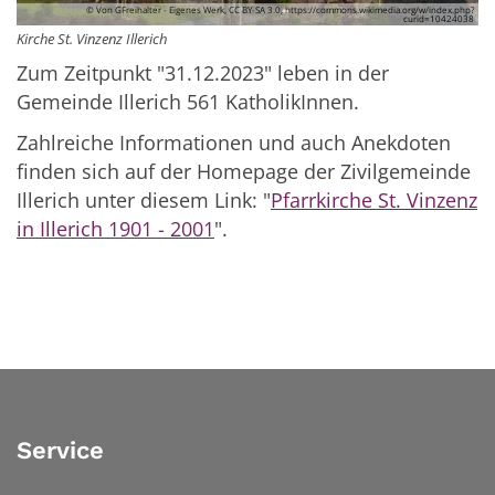
© Von GFreihalter - Eigenes Werk, CC BY-SA 3.0, https://commons.wikimedia.org/w/index.php?
curid=10424038
Kirche St. Vinzenz Illerich
Zum Zeitpunkt "31.12.2023" leben in der
Gemeinde Illerich 561 KatholikInnen.
Zahlreiche Informationen und auch Anekdoten
finden sich auf der Homepage der Zivilgemeinde
Illerich unter diesem Link: "
Pfarrkirche St. Vinzenz
in Illerich 1901 - 2001
".
Service