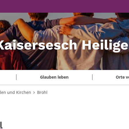
Kaisersesch Heilig
Glauben leben
Orte v
len und Kirchen
Brohl
l