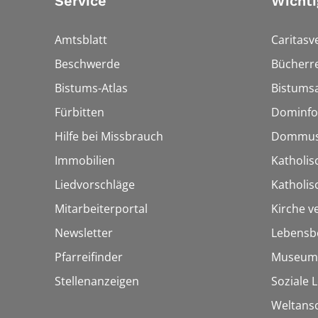
Service
Wichti
Amtsblatt
Caritasv
Beschwerde
Bücherre
Bistums-Atlas
Bistumsa
Fürbitten
Dominfo
Hilfe bei Missbrauch
Dommus
Immobilien
Katholis
Liedvorschläge
Katholi
Mitarbeiterportal
Kirche v
Newsletter
Lebensb
Pfarreifinder
Museum
Stellenanzeigen
Soziale 
Weltans