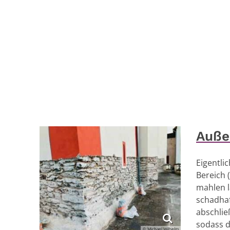
Auße
Eigentli
Bereich 
mahlen l
schadha
abschlie
sodass d
© Michael Wilhelm