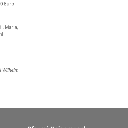
00 Euro
l. Maria,
hl
el Wilhelm