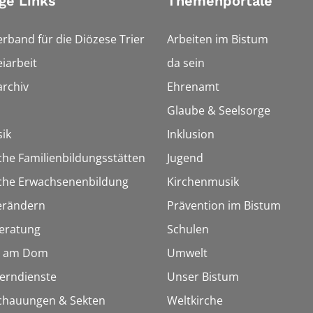
ge Links
Themenportale
erband für die Diözese Trier
Arbeiten im Bistum
iarbeit
da sein
rchiv
Ehrenamt
Glaube & Seelsorge
ik
Inklusion
che Familienbildungsstätten
Jugend
sche Erwachsenenbildung
Kirchenmusik
erändern
Prävention im Bistum
eratung
Schulen
 am Dom
Umwelt
Lerndienste
Unser Bistum
chauungen & Sekten
Weltkirche