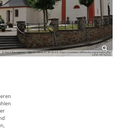
© Von F.Baumgarten - Eigenes Werk, CC BY-SA 4.0, https://commons.wikimedia.org/w/index.php?
curid=38742222
teren
ühlen
Der
nd
n,