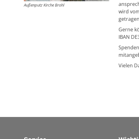
ansprech
Außenputz Kirche Brohl
wird vo
getragen
Gerne kö
IBAN DE3
Spendenb
mitange
Vielen D