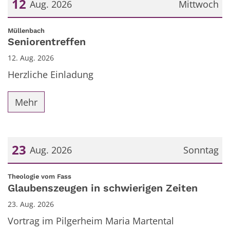
12
Aug. 2026
Mittwoch
Datum: 12. August 2026
:
Müllenbach
Seniorentreffen
12. Aug. 2026
Herzliche Einladung
Mehr
23
Aug. 2026
Sonntag
Datum: 23. August 2026
:
Theologie vom Fass
Glaubenszeugen in schwierigen Zeiten
23. Aug. 2026
Vortrag im Pilgerheim Maria Martental