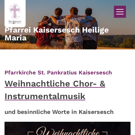
Zum Inhalt springen
Pfarrei Kaisersesch Heilige
Maria
:
Pfarrkirche St. Pankratius Kaisersesch
Weihnachtliche Chor- &
Instrumentalmusik
und besinnliche Worte in Kaisersesch