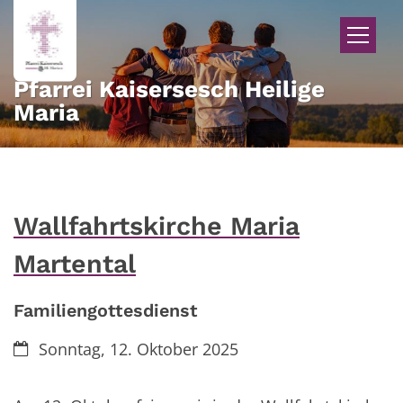
Zum Inhalt springen
Pfarrei Kaisersesch Heilige
Maria
Wallfahrtskirche Maria
Martental
Familiengottesdienst
Datum:
Sonntag, 12. Oktober 2025