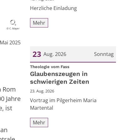
Herzliche Einladung
Mehr
© C. Mayer
 Mai 2025
23
Aug. 2026
Sonntag
:
Datum: 23. August 2026
Theologie vom Fass
Glaubenszeugen in
schwierigen Zeiten
ch Rom
23. Aug. 2026
00 Jahre
Vortrag im Pilgerheim Maria
, ist
Martental
Mehr
 an
ntrale