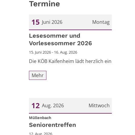
Termine
15
Juni 2026
Montag
Datum: 15. Juni 2026
Lesesommer und
Vorlesesommer 2026
15. Juni 2026 - 16. Aug. 2026
Die KÖB Kaifenheim lädt herzlich ein
Mehr
12
Aug. 2026
Mittwoch
:
Datum: 12. August 2026
Müllenbach
Seniorentreffen
12. Aug. 2026