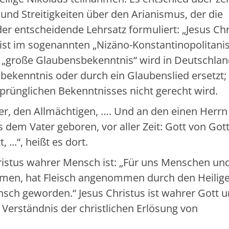
nd Streitigkeiten über den Arianismus, der die
 der entscheidende Lehrsatz formuliert: „Jesus Ch
 ist im sogenannten „Nizäno-Konstantinopolitani
 „große Glaubensbekenntnis“ wird in Deutschla
bekenntnis oder durch ein Glaubenslied ersetzt;
rsprünglichen Bekenntnisses nicht gerecht wird.
er, den Allmächtigen, …. Und an den einen Herrn
dem Vater geboren, vor aller Zeit: Gott von Gott,
...“, heißt es dort.
hristus wahrer Mensch ist: „Für uns Menschen un
men, hat Fleisch angenommen durch den Heilig
nsch geworden.“ Jesus Christus ist wahrer Gott 
 Verständnis der christlichen Erlösung von