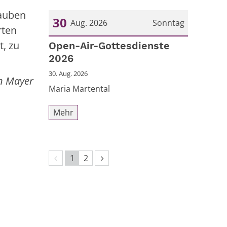
lauben
30
Aug. 2026
Sonntag
rten
t, zu
Datum: 30. August 2026
Open-Air-Gottesdienste
2026
30. Aug. 2026
n Mayer
Maria Martental
Mehr
Vorherige Seite
Nächste Seite
1
2