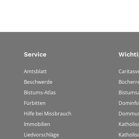
Service
Wichti
Amtsblatt
Caritasv
Beschwerde
Bücherre
Bistums-Atlas
Bistumsa
Fürbitten
Dominfo
Hilfe bei Missbrauch
Dommus
Immobilien
Katholis
Liedvorschläge
Katholi