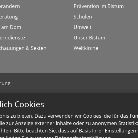
erändern
Prävention im Bistum
eratung
Schulen
 am Dom
Umwelt
Lerndienste
Unser Bistum
chauungen & Sekten
Weltkirche
ärung
lich Cookies
nis zu bieten. Dazu verwenden wir Cookies, die für das Fu
e zur Anzeige externer Inhalte oder zu anonymen Statisti
ten. Bitte beachten Sie, dass auf Basis Ihrer Einstellungen