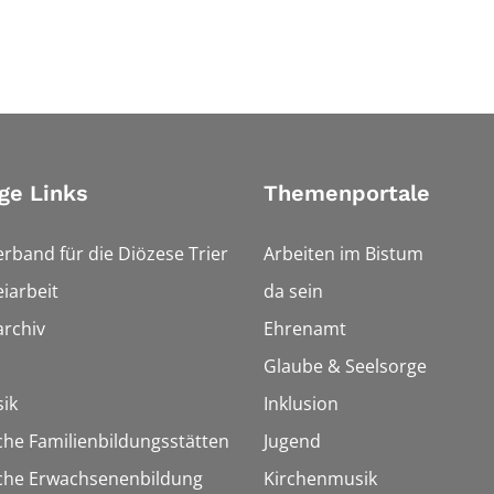
ge Links
Themenportale
erband für die Diözese Trier
Arbeiten im Bistum
iarbeit
da sein
rchiv
Ehrenamt
Glaube & Seelsorge
ik
Inklusion
che Familienbildungsstätten
Jugend
sche Erwachsenenbildung
Kirchenmusik