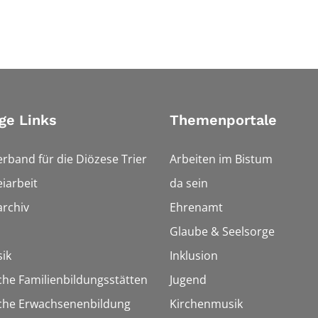
ge Links
Themenportale
erband für die Diözese Trier
Arbeiten im Bistum
iarbeit
da sein
rchiv
Ehrenamt
Glaube & Seelsorge
ik
Inklusion
che Familienbildungsstätten
Jugend
sche Erwachsenenbildung
Kirchenmusik