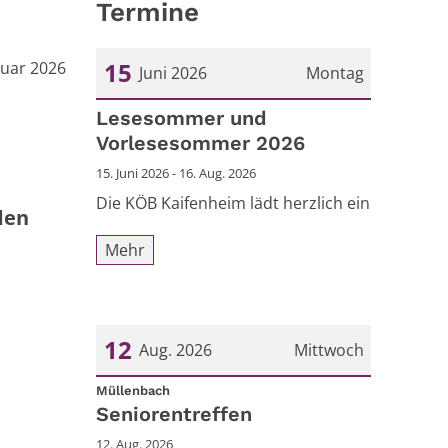
Termine
15
ruar 2026
Juni 2026
Montag
Datum: 15. Juni 2026
Lesesommer und
Vorlesesommer 2026
15. Juni 2026 - 16. Aug. 2026
Die KÖB Kaifenheim lädt herzlich ein
den
Mehr
12
Aug. 2026
Mittwoch
:
Datum: 12. August 2026
Müllenbach
Seniorentreffen
12. Aug. 2026