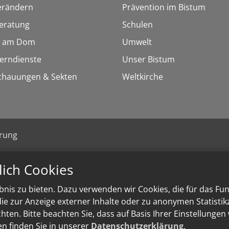
erändern
Prävention im Bistum
eratung
Schulen
 am Dom
Umwelt
Lerndienste
Unser Bistum
chauungen & Sekten
Weltkirche
ärung
lich Cookies
nis zu bieten. Dazu verwenden wir Cookies, die für das Fu
e zur Anzeige externer Inhalte oder zu anonymen Statisti
ten. Bitte beachten Sie, dass auf Basis Ihrer Einstellungen
en finden Sie in unserer
Datenschutzerklärung
.