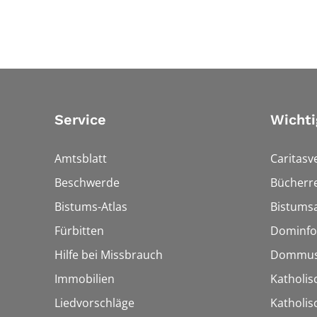
Service
Wichti
Amtsblatt
Caritasv
Beschwerde
Bücherre
Bistums-Atlas
Bistumsa
Fürbitten
Dominfo
Hilfe bei Missbrauch
Dommus
Immobilien
Katholis
Liedvorschläge
Katholi