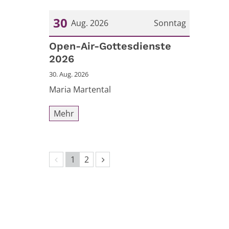
30
Aug. 2026
Sonntag
Datum: 30. August 2026
Open-Air-Gottesdienste
2026
30. Aug. 2026
Maria Martental
Mehr
Vorherige Seite
Nächste Seite
1
2