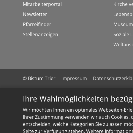
Mitarbeiterportal
Kirche v
Newsletter
Lebensb
Pfarreifinder
Museum
Stellenanzeigen
Soziale 
Weltans
© Bistum Trier
Impressum
Datenschutzerkl
Ihre Wahlmöglichkeiten bezüg
Wir möchten Ihnen ein optimales Webseiten-Erleb
Ihrer Zustimmung verwenden wir auch Cookies, di
entscheiden, welche Kategorien Sie zulassen möch
Seite zur Verfügung stehen. Weitere Information