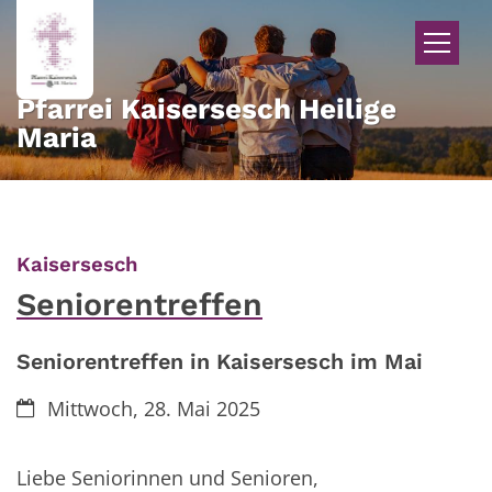
Zum Inhalt springen
Pfarrei Kaisersesch Heilige
Maria
:
Kaisersesch
Seniorentreffen
Seniorentreffen in Kaisersesch im Mai
Datum:
Mittwoch, 28. Mai 2025
Liebe Seniorinnen und Senioren,