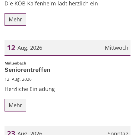
Die KÖB Kaifenheim lädt herzlich ein
Mehr
12
Aug. 2026
Mittwoch
Datum: 12. August 2026
:
Müllenbach
Seniorentreffen
12. Aug. 2026
Herzliche Einladung
Mehr
23
Aug. 2026
Sonntag