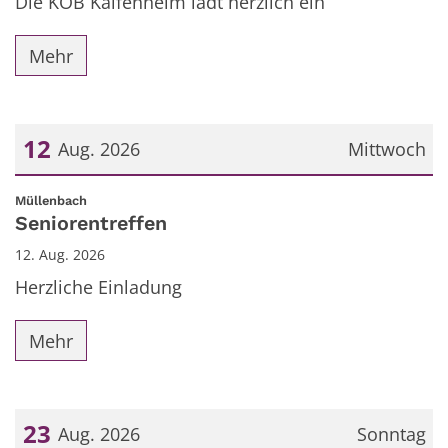
Die KÖB Kaifenheim lädt herzlich ein
Mehr
12
Aug. 2026
Mittwoch
Datum: 12. August 2026
:
Müllenbach
Seniorentreffen
12. Aug. 2026
Herzliche Einladung
Mehr
23
Aug. 2026
Sonntag