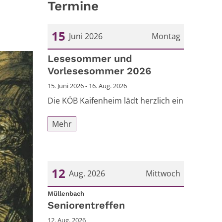
Termine
15
Juni 2026
Montag
Datum: 15. Juni 2026
Lesesommer und
Vorlesesommer 2026
15. Juni 2026 - 16. Aug. 2026
Die KÖB Kaifenheim lädt herzlich ein
Mehr
12
Aug. 2026
Mittwoch
:
Datum: 12. August 2026
Müllenbach
Seniorentreffen
12. Aug. 2026