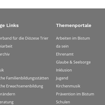
ge Links
Themenportale
erband für die Diözese Trier
Arbeiten im Bistum
iarbeit
da sein
rchiv
Ehrenamt
Glaube & Seelsorge
ik
Inklusion
che Familienbildungsstätten
Jugend
sche Erwachsenenbildung
Kirchenmusik
erändern
Prävention im Bistum
eratung
Schulen