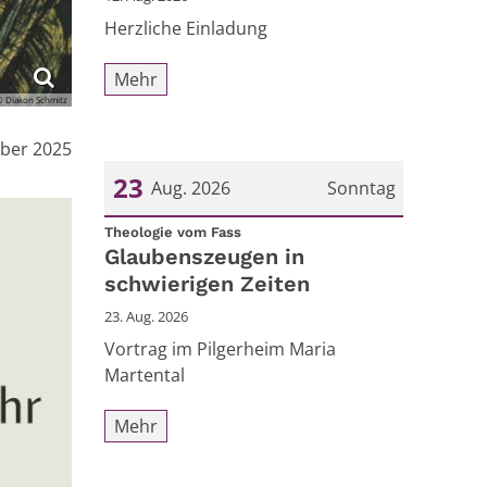
Herzliche Einladung
Mehr
© Diakon Schmitz
ober 2025
23
Aug. 2026
Sonntag
:
Datum: 23. August 2026
Theologie vom Fass
Glaubenszeugen in
schwierigen Zeiten
23. Aug. 2026
Vortrag im Pilgerheim Maria
Martental
Mehr