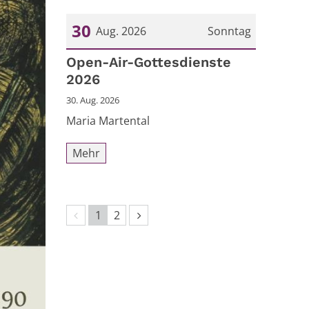
30
Aug. 2026
Sonntag
Datum: 30. August 2026
Open-Air-Gottesdienste
2026
30. Aug. 2026
Maria Martental
Mehr
Vorherige Seite
Nächste Seite
1
2