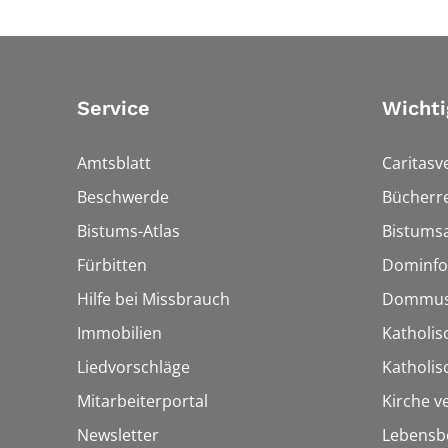
Service
Wichti
Amtsblatt
Caritasv
Beschwerde
Bücherre
Bistums-Atlas
Bistumsa
Fürbitten
Dominfo
Hilfe bei Missbrauch
Dommus
Immobilien
Katholis
Liedvorschläge
Katholi
Mitarbeiterportal
Kirche v
Newsletter
Lebensb