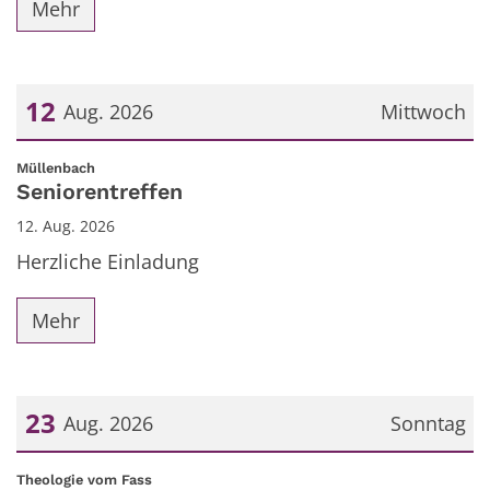
Mehr
12
Aug. 2026
Mittwoch
Datum: 12. August 2026
:
Müllenbach
Seniorentreffen
12. Aug. 2026
Herzliche Einladung
Mehr
23
Aug. 2026
Sonntag
Datum: 23. August 2026
:
Theologie vom Fass