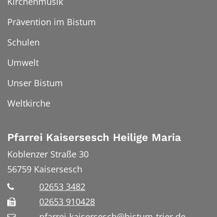
Kirchenmusik
Prävention im Bistum
Schulen
Umwelt
Unser Bistum
Weltkirche
Pfarrei Kaisersesch Heilige Maria
Koblenzer Straße 30
56759
Kaisersesch
02653 3482
02653 910428
pfarrei-kaisersesch@bistum-trier.de