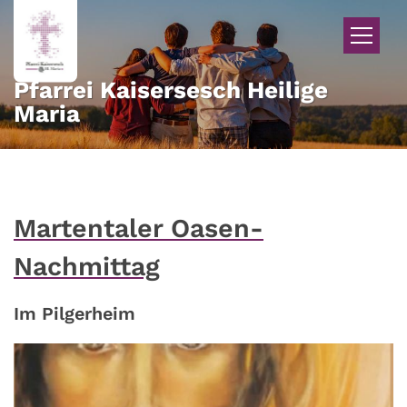
Zum Inhalt springen
Pfarrei Kaisersesch Heilige
Maria
Martentaler Oasen-
Nachmittag
Im Pilgerheim