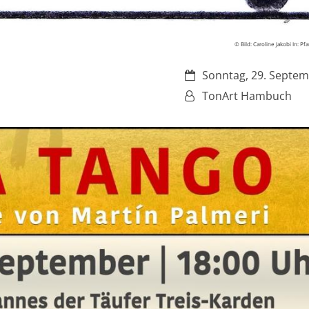
© Bild: Caroline Jakobi In: Pf
Datum:
Sonntag, 29. Septe
Von:
TonArt Hambuch