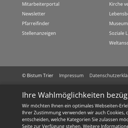
Mitarbeiterportal
Kirche v
Newsletter
Lebensb
Pfarreifinder
Museum
Stellenanzeigen
Soziale 
Weltans
© Bistum Trier
Impressum
Datenschutzerkl
Ihre Wahlmöglichkeiten bezüg
Wir möchten Ihnen ein optimales Webseiten-Erleb
Ihrer Zustimmung verwenden wir auch Cookies, di
entscheiden, welche Kategorien Sie zulassen möch
Seite zur Verfügung stehen. Weitere Information