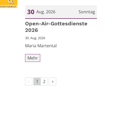
TonArt Hambuch
30
Aug. 2026
Sonntag
Datum: 30. August 2026
Open-Air-Gottesdienste
2026
30. Aug. 2026
Maria Martental
Mehr
Vorherige Seite
Nächste Seite
1
2