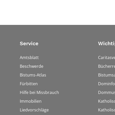
Service
Wichti
Amtsblatt
Caritasv
Beschwerde
Bücherre
Bistums-Atlas
Bistumsa
Fürbitten
Dominfo
Hilfe bei Missbrauch
Dommus
Immobilien
Katholis
Liedvorschläge
Katholi