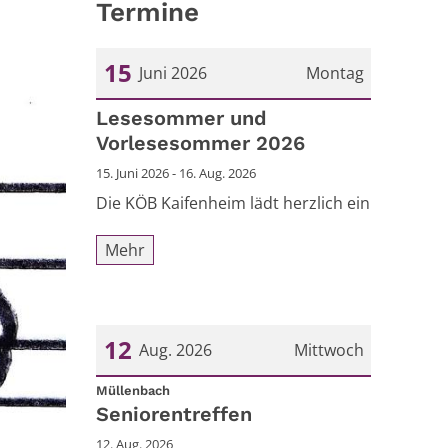
Termine
15
Juni 2026
Montag
Datum: 15. Juni 2026
Lesesommer und
Vorlesesommer 2026
15. Juni 2026 - 16. Aug. 2026
Die KÖB Kaifenheim lädt herzlich ein
Mehr
12
Aug. 2026
Mittwoch
:
Datum: 12. August 2026
Müllenbach
Seniorentreffen
12. Aug. 2026