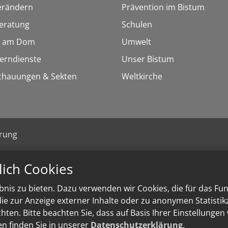
erändern
Prävention im Bistum
eratung
Schulen
 am Dom
Umwelt
Lerndienste
Unser Bistum
chauungen & Sekten
Weltkirche
ärung
lich Cookies
nis zu bieten. Dazu verwenden wir Cookies, die für das Fu
e zur Anzeige externer Inhalte oder zu anonymen Statisti
ten. Bitte beachten Sie, dass auf Basis Ihrer Einstellungen
en finden Sie in unserer
Datenschutzerklärung
.