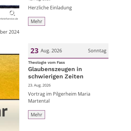
Herzliche Einladung
arrbriefservice.de
Mehr
mber 2024
23
Aug. 2026
Sonntag
:
Datum: 23. August 2026
Theologie vom Fass
Glaubenszeugen in
schwierigen Zeiten
23. Aug. 2026
Vortrag im Pilgerheim Maria
Martental
Mehr