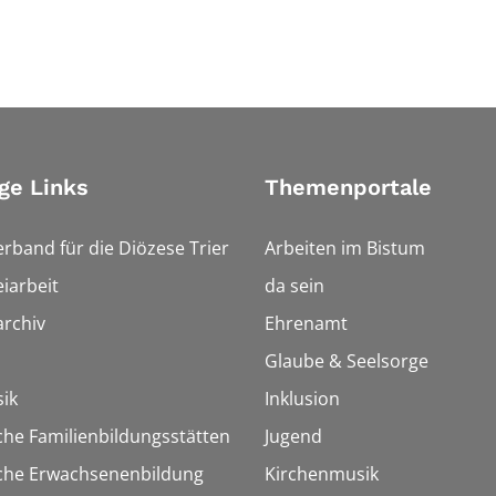
ge Links
Themenportale
erband für die Diözese Trier
Arbeiten im Bistum
iarbeit
da sein
rchiv
Ehrenamt
Glaube & Seelsorge
ik
Inklusion
che Familienbildungsstätten
Jugend
sche Erwachsenenbildung
Kirchenmusik