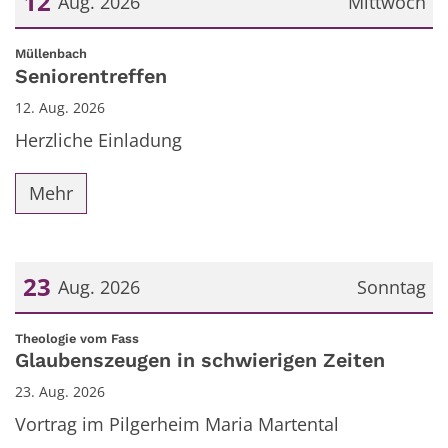
12
Aug. 2026
Mittwoch
Datum: 12. August 2026
:
Müllenbach
Seniorentreffen
12. Aug. 2026
Herzliche Einladung
Mehr
23
Aug. 2026
Sonntag
Datum: 23. August 2026
:
Theologie vom Fass
Glaubenszeugen in schwierigen Zeiten
23. Aug. 2026
Vortrag im Pilgerheim Maria Martental