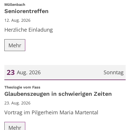
Datum: 12. August 2026
:
Müllenbach
Seniorentreffen
12. Aug. 2026
Herzliche Einladung
Mehr
23
Aug. 2026
Sonntag
Datum: 23. August 2026
:
Theologie vom Fass
Glaubenszeugen in schwierigen Zeiten
23. Aug. 2026
Vortrag im Pilgerheim Maria Martental
Mehr