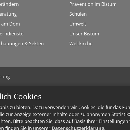
erändern
Prävention im Bistum
eratung
Schulen
 am Dom
Umwelt
Lerndienste
Unser Bistum
chauungen & Sekten
Weltkirche
ärung
lich Cookies
nis zu bieten. Dazu verwenden wir Cookies, die für das Fu
e zur Anzeige externer Inhalte oder zu anonymen Statisti
ten. Bitte beachten Sie, dass auf Basis Ihrer Einstellungen
en finden Sie in unserer
Datenschutzerklärung
.