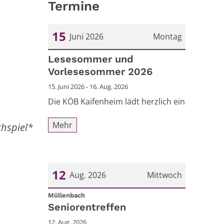
Termine
15
Juni 2026
Montag
Datum: 15. Juni 2026
Lesesommer und
Vorlesesommer 2026
15. Juni 2026 - 16. Aug. 2026
Die KÖB Kaifenheim lädt herzlich ein
Mehr
chspiel*
12
Aug. 2026
Mittwoch
:
Datum: 12. August 2026
Müllenbach
Seniorentreffen
12. Aug. 2026