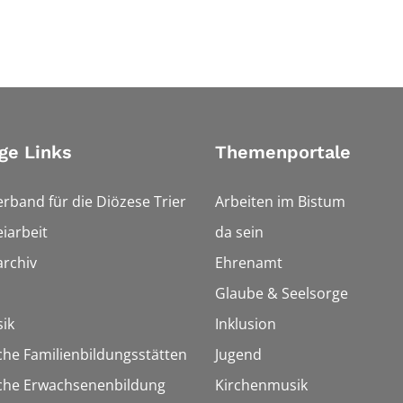
ge Links
Themenportale
erband für die Diözese Trier
Arbeiten im Bistum
iarbeit
da sein
rchiv
Ehrenamt
Glaube & Seelsorge
ik
Inklusion
che Familienbildungsstätten
Jugend
sche Erwachsenenbildung
Kirchenmusik