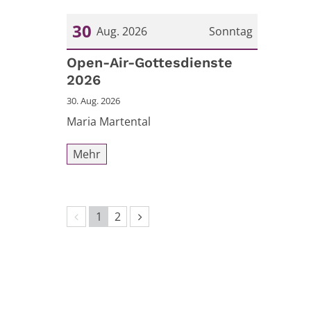
30
Aug. 2026
Sonntag
Datum: 30. August 2026
Open-Air-Gottesdienste
2026
30. Aug. 2026
Maria Martental
Mehr
Vorherige Seite
Nächste Seite
1
2