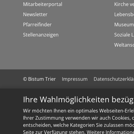
Mitarbeiterportal
Kirche v
Newsletter
Lebensb
Pfarreifinder
Museum
Stellenanzeigen
Soziale 
Weltans
© Bistum Trier
Impressum
Datenschutzerkl
Ihre Wahlmöglichkeiten bezüg
Wir möchten Ihnen ein optimales Webseiten-Erleb
Ihrer Zustimmung verwenden wir auch Cookies, di
entscheiden, welche Kategorien Sie zulassen möch
Seite zur Verfügung stehen. Weitere Information