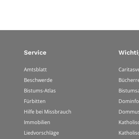
Service
Wichti
Amtsblatt
Caritasv
Beschwerde
Bücherre
Bistums-Atlas
Bistumsa
Fürbitten
Dominfo
Hilfe bei Missbrauch
Dommus
Immobilien
Katholis
Liedvorschläge
Katholi