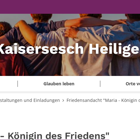
Kaisersesch Heilig
Glauben leben
Orte v
staltungen und Einladungen
Friedensandacht "Maria - Königin 
- Königin des Friedens"