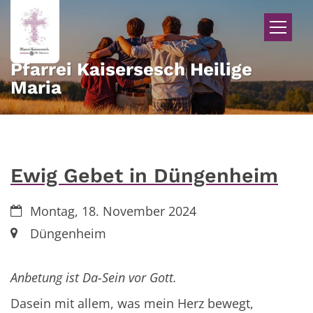
Zum Inhalt springen
Pfarrei Kaisersesch Heilige
Maria
Ewig Gebet in Düngenheim
Datum:
Montag, 18. November 2024
Ort:
Düngenheim
Anbetung ist Da-Sein vor Gott.
Dasein mit allem, was mein Herz bewegt,