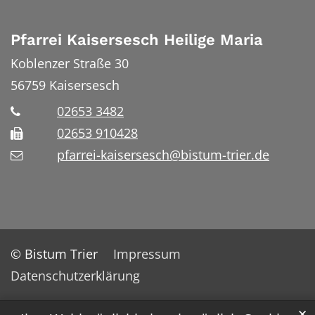
Pfarrei Kaisersesch Heilige Maria
Koblenzer Straße 30
56759
Kaisersesch
02653 3482
02653 910428
pfarrei-kaisersesch@bistum-trier.de
© Bistum Trier
Impressum
Datenschutzerklärung
✕