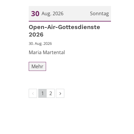
30
Aug. 2026
Sonntag
Datum: 30. August 2026
Open-Air-Gottesdienste
2026
30. Aug. 2026
Maria Martental
Mehr
Vorherige Seite
Nächste Seite
1
2