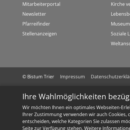
Mitarbeiterportal
Kirche v
Newsletter
Lebensb
Pfarreifinder
Museum
Stellenanzeigen
Soziale 
Weltans
© Bistum Trier
Impressum
Datenschutzerkl
Ihre Wahlmöglichkeiten bezüg
Wir möchten Ihnen ein optimales Webseiten-Erleb
Ihrer Zustimmung verwenden wir auch Cookies, di
entscheiden, welche Kategorien Sie zulassen möch
Seite zur Verfügung stehen. Weitere Information