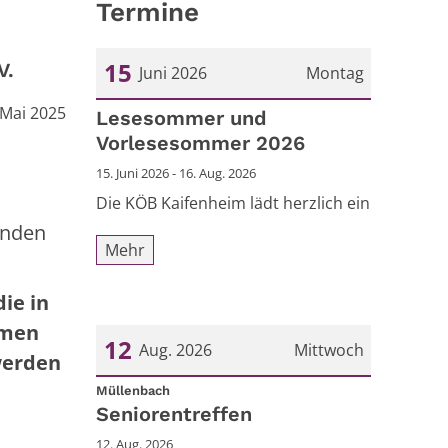
Termine
15
V.
Juni 2026
Montag
 Mai 2025
Datum: 15. Juni 2026
Lesesommer und
Vorlesesommer 2026
15. Juni 2026 - 16. Aug. 2026
Die KÖB Kaifenheim lädt herzlich ein
änden
Mehr
ie in
mmen
12
Aug. 2026
Mittwoch
werden
:
Datum: 12. August 2026
Müllenbach
Seniorentreffen
12. Aug. 2026