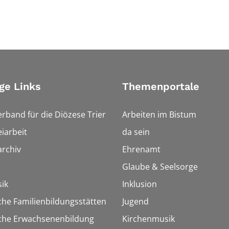
ge Links
Themenportale
erband für die Diözese Trier
Arbeiten im Bistum
iarbeit
da sein
rchiv
Ehrenamt
Glaube & Seelsorge
ik
Inklusion
che Familienbildungsstätten
Jugend
sche Erwachsenenbildung
Kirchenmusik