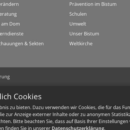
erändern
Prävention im Bistum
eratung
Schulen
 am Dom
Umwelt
Lerndienste
Unser Bistum
chauungen & Sekten
Weltkirche
ärung
lich Cookies
nis zu bieten. Dazu verwenden wir Cookies, die für das Fu
e zur Anzeige externer Inhalte oder zu anonymen Statisti
ten. Bitte beachten Sie, dass auf Basis Ihrer Einstellungen
en finden Sie in unserer
Datenschutzerklärung
.