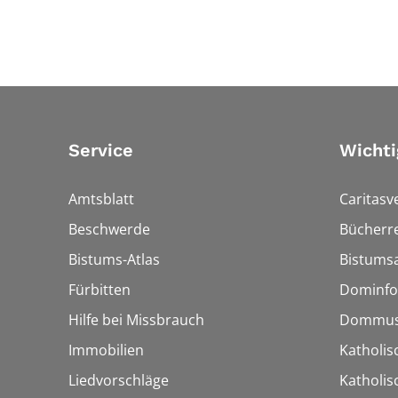
Service
Wichti
Amtsblatt
Caritasv
Beschwerde
Bücherre
Bistums-Atlas
Bistumsa
Fürbitten
Dominfo
Hilfe bei Missbrauch
Dommus
Immobilien
Katholis
Liedvorschläge
Katholi