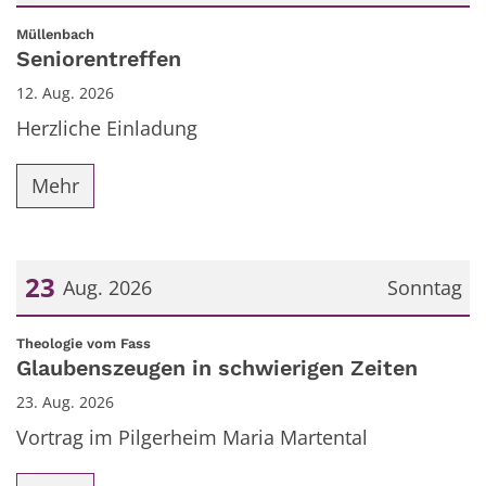
Datum: 12. August 2026
:
Müllenbach
Seniorentreffen
12. Aug. 2026
Herzliche Einladung
Mehr
23
Aug. 2026
Sonntag
Datum: 23. August 2026
:
Theologie vom Fass
Glaubenszeugen in schwierigen Zeiten
23. Aug. 2026
Vortrag im Pilgerheim Maria Martental