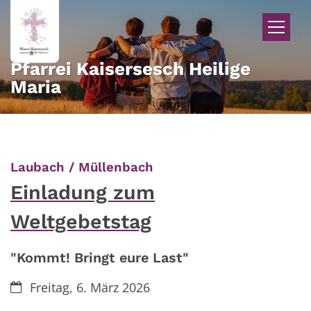
Zum Inhalt springen
Pfarrei Kaisersesch Heilige
Maria
:
Laubach / Müllenbach
Einladung zum
Weltgebetstag
"Kommt! Bringt eure Last"
Datum:
Freitag, 6. März 2026