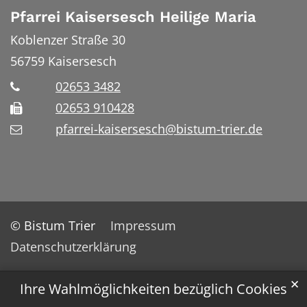
Pfarrei Kaisersesch Heilige Maria
Koblenzer Straße 30
56759
Kaisersesch
02653 3482
02653 910428
pfarrei-kaisersesch@bistum-trier.de
© Bistum Trier
Impressum
Datenschutzerklärung
✕
Ihre Wahlmöglichkeiten bezüglich Cookies