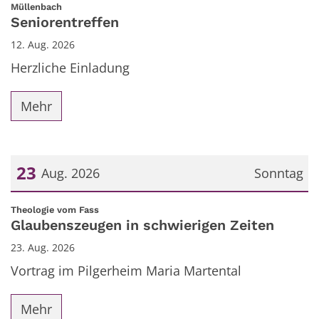
Datum: 12. August 2026
:
Müllenbach
Seniorentreffen
12. Aug. 2026
Herzliche Einladung
Mehr
23
Aug. 2026
Sonntag
Datum: 23. August 2026
:
Theologie vom Fass
Glaubenszeugen in schwierigen Zeiten
23. Aug. 2026
Vortrag im Pilgerheim Maria Martental
Mehr