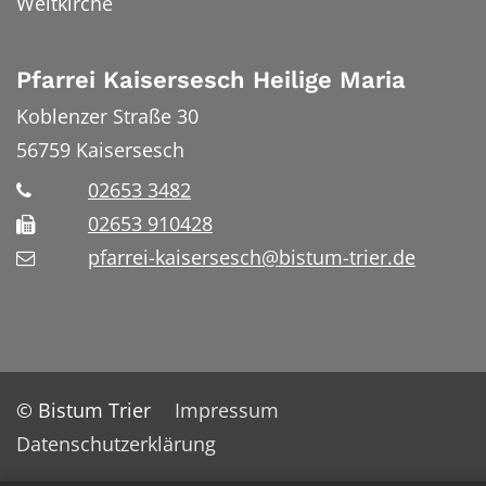
Weltkirche
Pfarrei Kaisersesch Heilige Maria
Koblenzer Straße 30
56759
Kaisersesch
02653 3482
02653 910428
pfarrei-kaisersesch@bistum-trier.de
© Bistum Trier
Impressum
Datenschutzerklärung