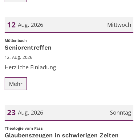
12
Aug. 2026
Mittwoch
Datum: 12. August 2026
:
Müllenbach
Seniorentreffen
12. Aug. 2026
Herzliche Einladung
Mehr
23
Aug. 2026
Sonntag
Datum: 23. August 2026
:
Theologie vom Fass
Glaubenszeugen in schwierigen Zeiten