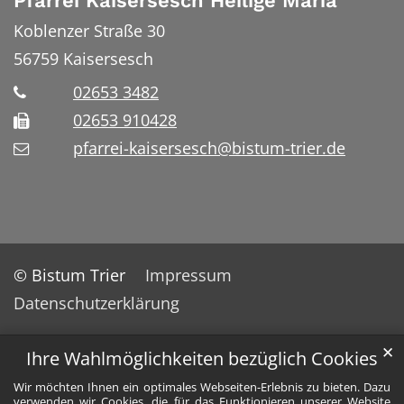
Pfarrei Kaisersesch Heilige Maria
Koblenzer Straße 30
56759
Kaisersesch
02653 3482
02653 910428
pfarrei-kaisersesch@bistum-trier.de
© Bistum Trier
Impressum
Datenschutzerklärung
✕
Ihre Wahlmöglichkeiten bezüglich Cookies
Wir möchten Ihnen ein optimales Webseiten-Erlebnis zu bieten. Dazu
verwenden wir Cookies, die für das Funktionieren unserer Website